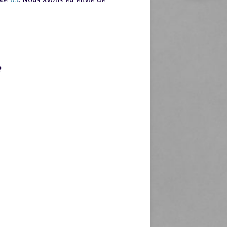
tée
ici
. Nous avons eu envie de
?