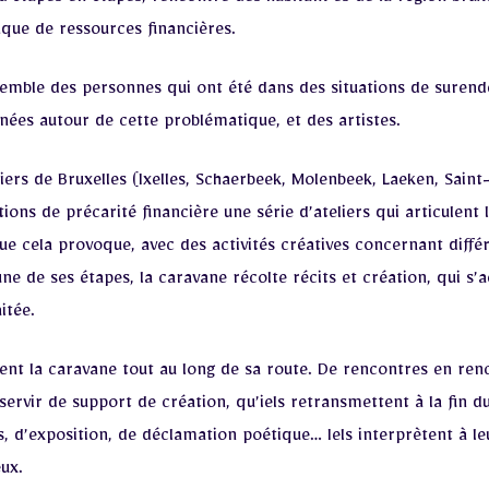
 d’étapes en étapes, rencontre des habitant·es de la région brux
que de ressources financières.
semble des personnes qui ont été dans des situations de suren
nées autour de cette problématique, et des artistes.
iers de Bruxelles (Ixelles, Schaerbeek, Molenbeek, Laeken, Saint-
tions de précarité financière une série d’ateliers qui articulent
 que cela provoque, avec des activités créatives concernant diffé
ne de ses étapes, la caravane récolte récits et création, qui s’
itée.
ent la caravane tout au long de sa route. De rencontres en renco
servir de support de création, qu’iels retransmettent à la fin 
 d’exposition, de déclamation poétique… Iels interprètent à l
eux.