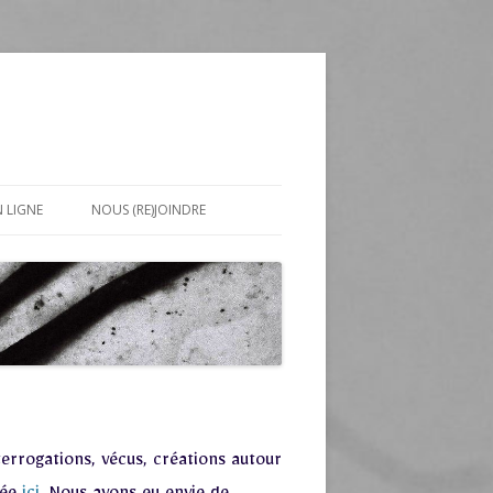
 LIGNE
NOUS (RE)JOINDRE
errogations, vécus, créations autour