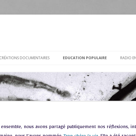
Aller
au
CRÉATIONS DOCUMENTAIRES
EDUCATION POPULAIRE
RADIO EN
contenu
L’ODEUR (THÉÂTRE)
FEMMES, SORCIÈRES, INFIRMIÈRES
APNÉE (THÉÂTRE)
DETTE, SURENDETTEMENT
TROP CHERE LA VIE
LA CARAVANE DES RÉVOLTÉ·ES
APRES C’EST MAINTENANT
ensemble, nous avons partagé publiquement nos réflexions, int