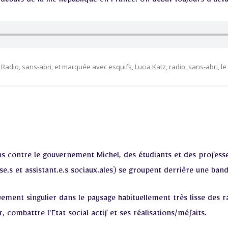
débuts de la IIIe République en France. Un débat toujours d’actu
,
Radio
,
sans-abri
, et marquée avec
esquifs
,
Lucia Katz
,
radio
,
sans-abri
, le
ns contre le gouvernement Michel, des étudiants et des professe
se.s et assistant.e.s sociaux.ales) se groupent derrière une ban
ement singulier dans le paysage habituellement très lisse des r
 combattre l’Etat social actif et ses réalisations/méfaits.