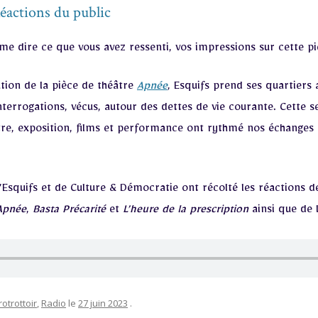
Réactions du public
me dire ce que vous avez ressenti, vos impressions sur cette pi
ation de la pièce de théâtre
Apnée
, Esquifs prend ses quartiers 
nterrogations, vécus, autour des dettes de vie courante. Cett
éâtre, exposition, films et performance ont rythmé nos échange
squifs et de Culture & Démocratie ont récolté les réactions de
Apnée
,
Basta Précarité
et
L’heure de la prescription
ainsi que de l
rotrottoir
,
Radio
le
27 juin 2023
.