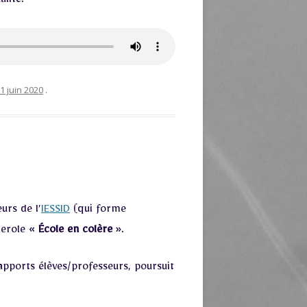
alité.
1 juin 2020
.
urs de l’
IESSID
(qui forme
derole «
École en colère
».
apports élèves/professeurs, poursuit